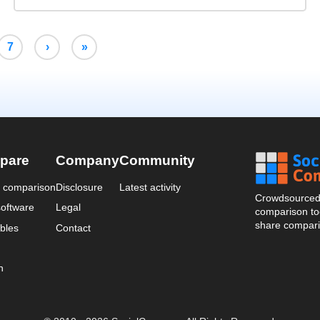
7
›
»
pare
Company
Community
a comparison
Disclosure
Latest activity
Crowdsourced 
oftware
Legal
comparison too
share compari
bles
Contact
n