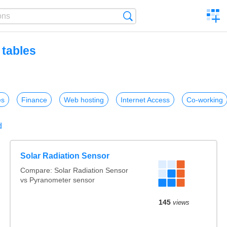
C
Search
a
comp
 tables
es
Finance
Web hosting
Internet Access
Co-working
d
Solar Radiation Sensor
Compare: Solar Radiation Sensor
vs Pyranometer sensor
145
views