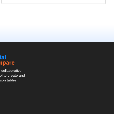
Social
Compare
collaborative
l to create and
son tables.