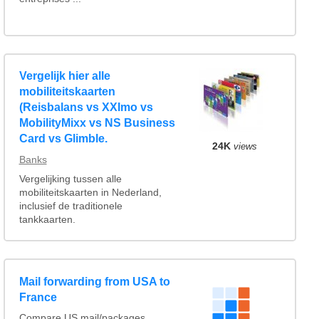
Vergelijk hier alle
mobiliteitskaarten
(Reisbalans vs XXImo vs
MobilityMixx vs NS Business
Card vs Glimble.
24K
views
Banks
Vergelijking tussen alle
mobiliteitskaarten in Nederland,
inclusief de traditionele
tankkaarten.
Mail forwarding from USA to
France
Compare US mail/packages