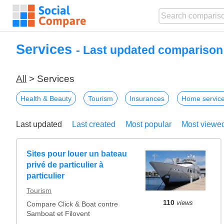
Services
- Last updated comparison
All
> Services
Health & Beauty
Tourism
Insurances
Home servic
Last updated
Last created
Most popular
Most viewe
Sites pour louer un bateau
privé de particulier à
particulier
Tourism
110
views
Compare Click & Boat contre
Samboat et Filovent