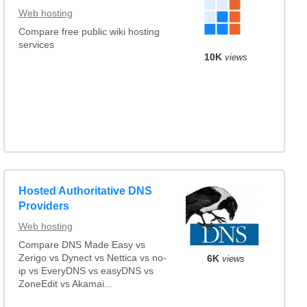
Web hosting
Compare free public wiki hosting
services
10K
views
Hosted Authoritative DNS
Providers
Web hosting
Compare DNS Made Easy vs
Zerigo vs Dynect vs Nettica vs no-
6K
views
ip vs EveryDNS vs easyDNS vs
ZoneEdit vs Akamai...