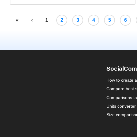
«
‹
1
2
3
4
5
6
SocialCom
How to create 
Compare best s
Comparisons ta
Units converter
Size compariso