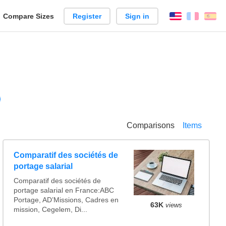
reate
Compare Sizes
Register
Sign in
English
França
Es
arison
Comparisons
Items
Comparatif des sociétés de
portage salarial
Comparatif des sociétés de
portage salarial en France:ABC
Portage, AD’Missions, Cadres en
63K
views
mission, Cegelem, Di...