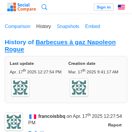
Search
Sign in
En
Comparison
History
Snapshots
Embed
History of
Barbecues à gaz Napoleon
Rogue
Last update
Creation date
th
th
Apr. 17
2025 12:27:54 PM
Mar. 17
2025 9:41:17 AM
th
francoisbbq
on Apr. 17
2025 12:27:54
PM
Report