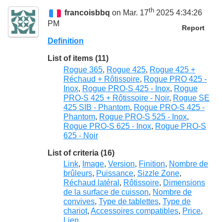
th
francoisbbq
on Mar. 17
2025 4:34:26
PM
Report
Definition
List of items (11)
Rogue 365
,
Rogue 425
,
Rogue 425 +
Réchaud + Rôtissoire
,
Rogue PRO 425 -
Inox
,
Rogue PRO-S 425 - Inox
,
Rogue
PRO-S 425 + Rôtissoire - Noir
,
Rogue SE
425 SIB - Phantom
,
Rogue PRO-S 425 -
Phantom
,
Rogue PRO-S 525 - Inox
,
Rogue PRO-S 625 - Inox
,
Rogue PRO-S
625 - Noir
List of criteria (16)
Link
,
Image
,
Version
,
Finition
,
Nombre de
brûleurs
,
Puissance
,
Sizzle Zone
,
Réchaud latéral
,
Rôtissoire
,
Dimensions
de la surface de cuisson
,
Nombre de
convives
,
Type de tablettes
,
Type de
chariot
,
Accessoires compatibles
,
Price
,
Lien