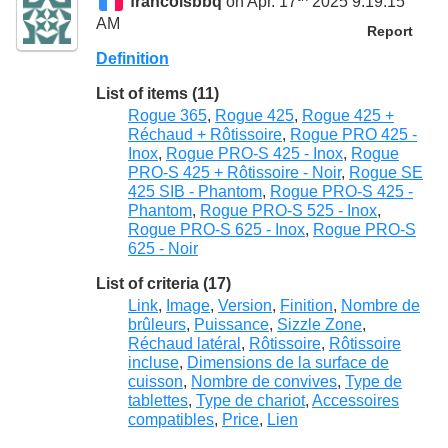
francoisbbq
on Apr. 17
2025 9:19:15
AM
Report
Definition
List of items (11)
Rogue 365
,
Rogue 425
,
Rogue 425 +
Réchaud + Rôtissoire
,
Rogue PRO 425 -
Inox
,
Rogue PRO-S 425 - Inox
,
Rogue
PRO-S 425 + Rôtissoire - Noir
,
Rogue SE
425 SIB - Phantom
,
Rogue PRO-S 425 -
Phantom
,
Rogue PRO-S 525 - Inox
,
Rogue PRO-S 625 - Inox
,
Rogue PRO-S
625 - Noir
List of criteria (17)
Link
,
Image
,
Version
,
Finition
,
Nombre de
brûleurs
,
Puissance
,
Sizzle Zone
,
Réchaud latéral
,
Rôtissoire
,
Rôtissoire
incluse
,
Dimensions de la surface de
cuisson
,
Nombre de convives
,
Type de
tablettes
,
Type de chariot
,
Accessoires
compatibles
,
Price
,
Lien