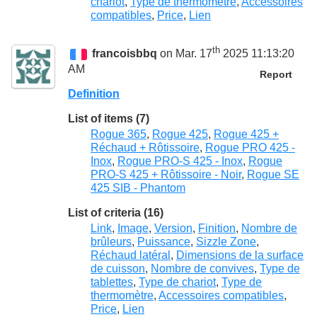
chariot
,
Type de thermomètre
,
Accessoires
compatibles
,
Price
,
Lien
th
francoisbbq
on Mar. 17
2025 11:13:20
AM
Report
Definition
List of items (7)
Rogue 365
,
Rogue 425
,
Rogue 425 +
Réchaud + Rôtissoire
,
Rogue PRO 425 -
Inox
,
Rogue PRO-S 425 - Inox
,
Rogue
PRO-S 425 + Rôtissoire - Noir
,
Rogue SE
425 SIB - Phantom
List of criteria (16)
Link
,
Image
,
Version
,
Finition
,
Nombre de
brûleurs
,
Puissance
,
Sizzle Zone
,
Réchaud latéral
,
Dimensions de la surface
de cuisson
,
Nombre de convives
,
Type de
tablettes
,
Type de chariot
,
Type de
thermomètre
,
Accessoires compatibles
,
Price
,
Lien