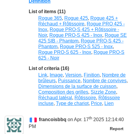
Definition
List of items (11)
Rogue 365
,
Rogue 425
,
Rogue 425 +
Réchaud + Rôtissoire
,
Rogue PRO 425 -
Inox
,
Rogue PRO-S 425 + Rôtissoire -
Noir
,
Rogue PRO-S 425 - Inox
,
Rogue SE
425 SIB - Phantom
,
Rogue PRO-S 425 -
Phantom
,
Rogue PRO-S 525 - Inox
,
Rogue PRO-S 625 - Inox
,
Rogue PRO-S
625 - Noir
List of criteria (16)
Link
,
Image
,
Version
,
Finition
,
Nombre de
brûleurs
,
Puissance
,
Nombre de convives
,
Dimensions de la surface de cuisson
,
Composition des grilles
,
Sizzle Zone
,
Réchaud latéral
,
Rôtissoire
,
Rôtissoire
incluse
,
Type de chariot
,
Price
,
Lien
th
francoisbbq
on Apr. 17
2025 12:14:40
PM
Report