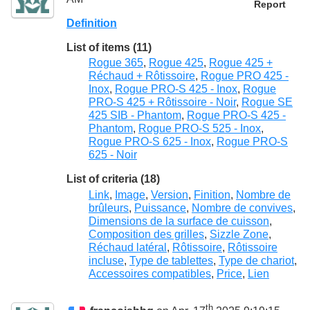
Report
Definition
List of items (11)
Rogue 365
,
Rogue 425
,
Rogue 425 +
Réchaud + Rôtissoire
,
Rogue PRO 425 -
Inox
,
Rogue PRO-S 425 - Inox
,
Rogue
PRO-S 425 + Rôtissoire - Noir
,
Rogue SE
425 SIB - Phantom
,
Rogue PRO-S 425 -
Phantom
,
Rogue PRO-S 525 - Inox
,
Rogue PRO-S 625 - Inox
,
Rogue PRO-S
625 - Noir
List of criteria (18)
Link
,
Image
,
Version
,
Finition
,
Nombre de
brûleurs
,
Puissance
,
Nombre de convives
,
Dimensions de la surface de cuisson
,
Composition des grilles
,
Sizzle Zone
,
Réchaud latéral
,
Rôtissoire
,
Rôtissoire
incluse
,
Type de tablettes
,
Type de chariot
,
Accessoires compatibles
,
Price
,
Lien
th