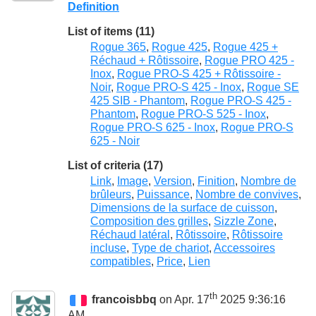
Definition
List of items (11)
Rogue 365
,
Rogue 425
,
Rogue 425 +
Réchaud + Rôtissoire
,
Rogue PRO 425 -
Inox
,
Rogue PRO-S 425 + Rôtissoire -
Noir
,
Rogue PRO-S 425 - Inox
,
Rogue SE
425 SIB - Phantom
,
Rogue PRO-S 425 -
Phantom
,
Rogue PRO-S 525 - Inox
,
Rogue PRO-S 625 - Inox
,
Rogue PRO-S
625 - Noir
List of criteria (17)
Link
,
Image
,
Version
,
Finition
,
Nombre de
brûleurs
,
Puissance
,
Nombre de convives
,
Dimensions de la surface de cuisson
,
Composition des grilles
,
Sizzle Zone
,
Réchaud latéral
,
Rôtissoire
,
Rôtissoire
incluse
,
Type de chariot
,
Accessoires
compatibles
,
Price
,
Lien
th
francoisbbq
on Apr. 17
2025 9:36:16
AM