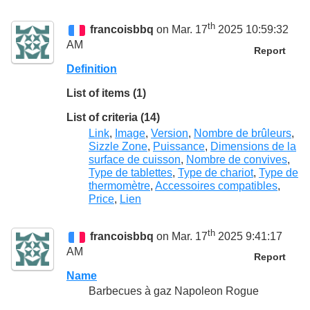
th
francoisbbq
on Mar. 17
2025 10:59:32
AM
Report
Definition
List of items (1)
List of criteria (14)
Link
,
Image
,
Version
,
Nombre de brûleurs
,
Sizzle Zone
,
Puissance
,
Dimensions de la
surface de cuisson
,
Nombre de convives
,
Type de tablettes
,
Type de chariot
,
Type de
thermomètre
,
Accessoires compatibles
,
Price
,
Lien
th
francoisbbq
on Mar. 17
2025 9:41:17
AM
Report
Name
Barbecues à gaz Napoleon Rogue