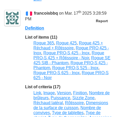
th
francoisbbq
on Mar. 17
2025 3:28:59
PM
Report
Definition
List of items (11)
Rogue 365
,
Rogue 425
,
Rogue 425 +
Réchaud + Rôtissoire
,
Rogue PRO 425 -
Inox
,
Rogue PRO-S 425 - Inox
,
Rogue
PRO-S 425 + Rôtissoire - Noir
,
Rogue SE
425 SIB - Phantom
,
Rogue PRO-S 425 -
Phantom
,
Rogue PRO-S 525 - Inox
,
Rogue PRO-S 625 - Inox
,
Rogue PRO-S
625 - Noir
List of criteria (17)
Link
,
Image
,
Version
,
Finition
,
Nombre de
brûleurs
,
Puissance
,
Sizzle Zone
,
Réchaud latéral
,
Rôtissoire
,
Dimensions
de la surface de cuisson
,
Nombre de
convives
,
Type de tablettes
,
Type de