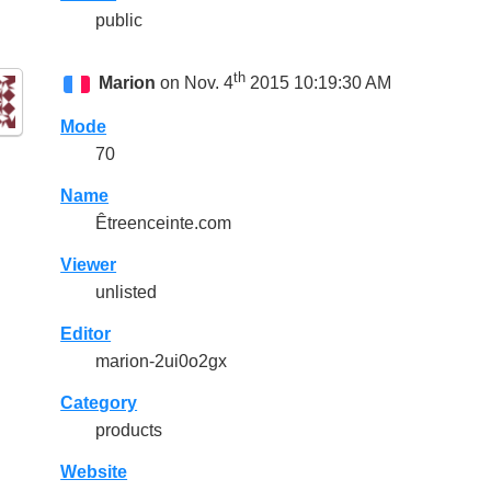
public
th
Marion
on Nov. 4
2015 10:19:30 AM
Mode
70
Name
Êtreenceinte.com
Viewer
unlisted
Editor
marion-2ui0o2gx
Category
products
Website