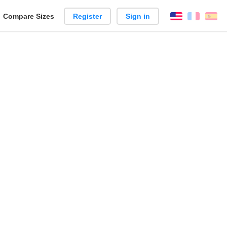
reate
Compare Sizes
Register
Sign in
English
França
Es
arison