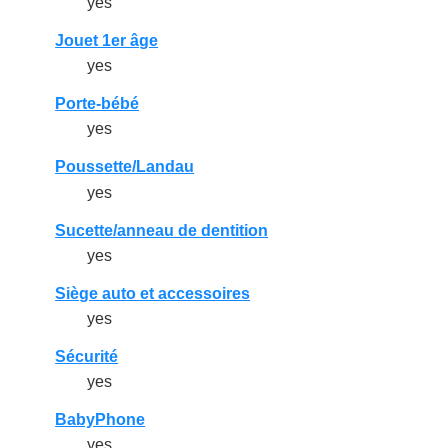
yes
Jouet 1er âge
yes
Porte-bébé
yes
Poussette/Landau
yes
Sucette/anneau de dentition
yes
Siège auto et accessoires
yes
Sécurité
yes
BabyPhone
yes