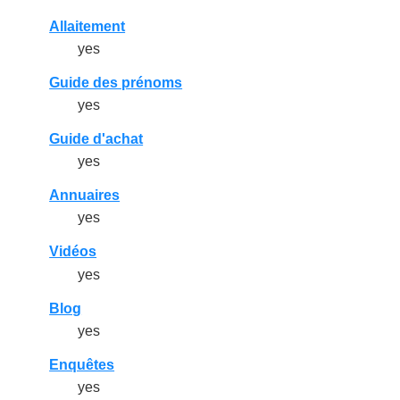
Allaitement
yes
Guide des prénoms
yes
Guide d'achat
yes
Annuaires
yes
Vidéos
yes
Blog
yes
Enquêtes
yes