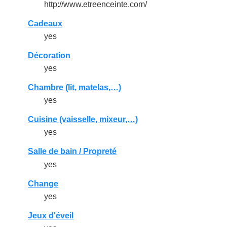
http://www.etreenceinte.com/
Cadeaux
yes
Décoration
yes
Chambre (lit, matelas,…)
yes
Cuisine (vaisselle, mixeur,…)
yes
Salle de bain / Propreté
yes
Change
yes
Jeux d'éveil