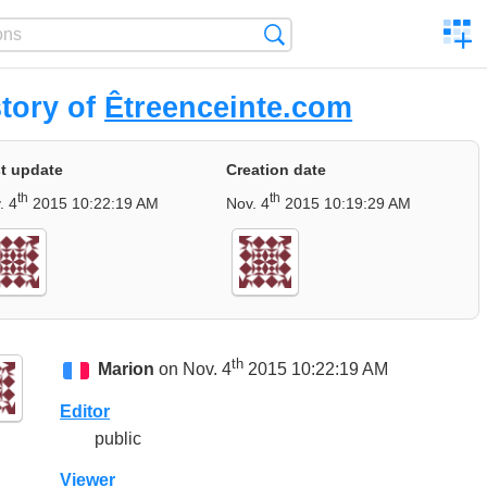
C
Search
a
comp
story of
Êtreenceinte.com
t update
Creation date
th
th
. 4
2015 10:22:19 AM
Nov. 4
2015 10:19:29 AM
th
Marion
on Nov. 4
2015 10:22:19 AM
Editor
public
Viewer