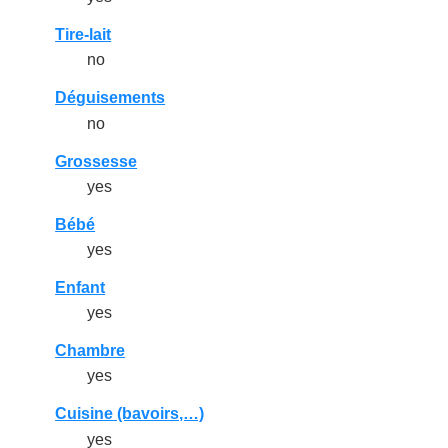
Tire-lait
no
Déguisements
no
Grossesse
yes
Bébé
yes
Enfant
yes
Chambre
yes
Cuisine (bavoirs,…)
yes