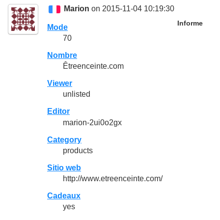
Marion
on 2015-11-04 10:19:30
Informe
Mode
70
Nombre
Êtreenceinte.com
Viewer
unlisted
Editor
marion-2ui0o2gx
Category
products
Sitio web
http://www.etreenceinte.com/
Cadeaux
yes