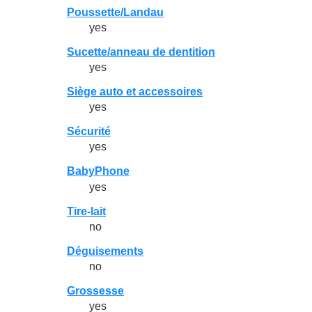
Poussette/Landau
yes
Sucette/anneau de dentition
yes
Siège auto et accessoires
yes
Sécurité
yes
BabyPhone
yes
Tire-lait
no
Déguisements
no
Grossesse
yes