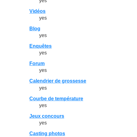
yes
Vidéos
yes
Blog
yes
Enquêtes
yes
Forum
yes
Calendrier de grossesse
yes
Courbe de température
yes
Jeux concours
yes
Casting photos