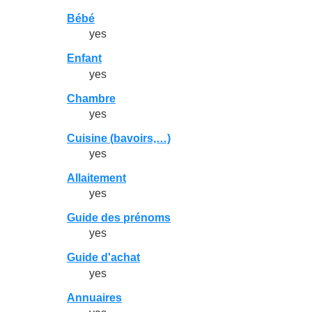
Bébé
yes
Enfant
yes
Chambre
yes
Cuisine (bavoirs,…)
yes
Allaitement
yes
Guide des prénoms
yes
Guide d'achat
yes
Annuaires