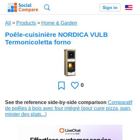
Search
Sign in
En
All
>
Products
>
Home & Garden
Poêle-cuisinière NORDICA VULB
Termonicoletta forno
0
Likes
Favorite
See the reference side-by-side comparison
Comparatif
de poêles à bois avec four intégré (pour cuire pizza, pain,
mijoter des plats...)