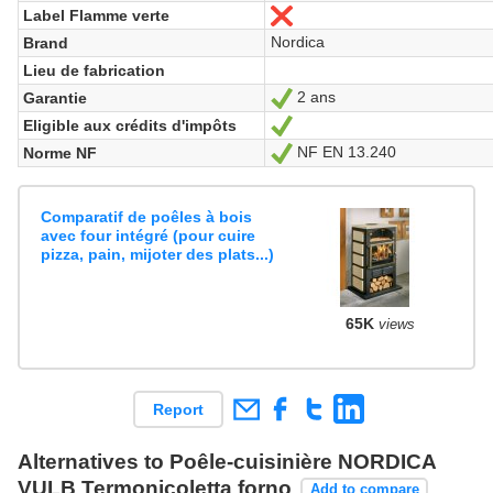
Label Flamme verte
No
Nordica
Brand
Lieu de fabrication
2 ans
Garantie
Yes
Eligible aux crédits d'impôts
Yes
NF EN 13.240
Norme NF
Yes
Comparatif de poêles à bois
avec four intégré (pour cuire
pizza, pain, mijoter des plats...)
65K
views
Report
Alternatives to Poêle-cuisinière NORDICA
VULB Termonicoletta forno
Add to compare