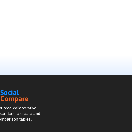
Social
Compare
urced collaborative
on tool to create and
omparison tables.