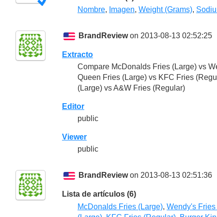
Nombre
,
Imagen
,
Weight (Grams)
,
Sodiu
BrandReview
on 2013-08-13 02:52:25
Extracto
Compare McDonalds Fries (Large) vs Wen
Queen Fries (Large) vs KFC Fries (Regul
(Large) vs A&W Fries (Regular)
Editor
public
Viewer
public
BrandReview
on 2013-08-13 02:51:36
Lista de artículos (6)
McDonalds Fries (Large)
,
Wendy's Fries 