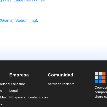
g Fries (Large)
,
A&W Fries
 (Grams)
,
Sodium (mg)
,
e
Empresa
Comunidad
arison
Disclosure
Actividad reciente
Crowdso
re
Legal
comparis
share c
blas
Póngase en contacto con
es