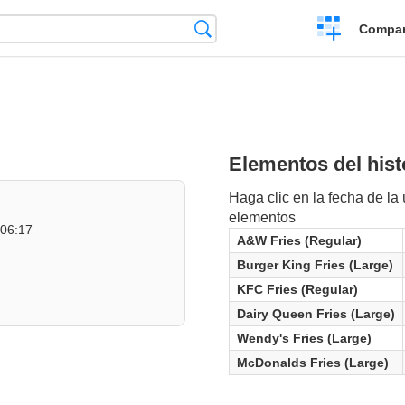
Crear
Búsqueda
Compar
una
comparación
Elementos del hist
Haga clic en la fecha de la ú
elementos
:06:17
A&W Fries (Regular)
Burger King Fries (Large)
KFC Fries (Regular)
Dairy Queen Fries (Large)
Wendy's Fries (Large)
McDonalds Fries (Large)