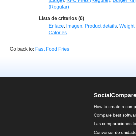
(Large)
,
KFC Fries (Regular)
,
Burger Kin
(Regular)
Lista de criterios (6)
Enlace
,
Imagen
,
Product details
,
Weight
Calories
Go back to:
Fast Food Fries
SocialCompar
How to create a comp
Compare best softwa
Las comparaciones ta
Conversor de unidad