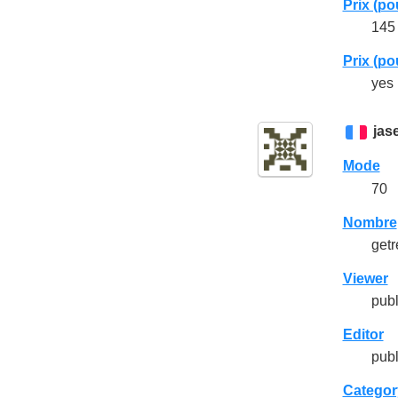
Prix (po
145 
Prix (p
yes 
jas
Mode
70
Nombre
getr
Viewer
publ
Editor
publ
Categor