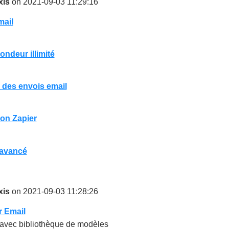
xis
on 2021-09-03 11:29:16
mail
ndeur illimité
 des envois email
ion Zapier
avancé
xis
on 2021-09-03 11:28:26
r Email
avec bibliothèque de modèles