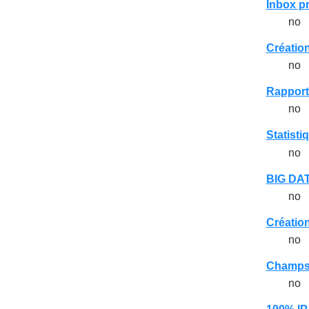
Inbox p
no
Création
no
Rapport
no
Statisti
no
BIG DA
no
Création
no
Champs
no