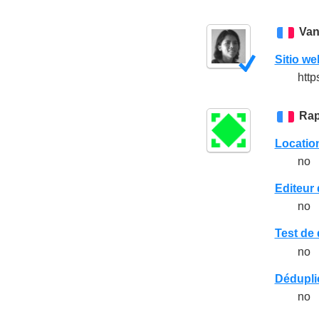
Van
Sitio we
http
Rap
Locatio
no
Editeur 
no
Test de 
no
Déduplic
no