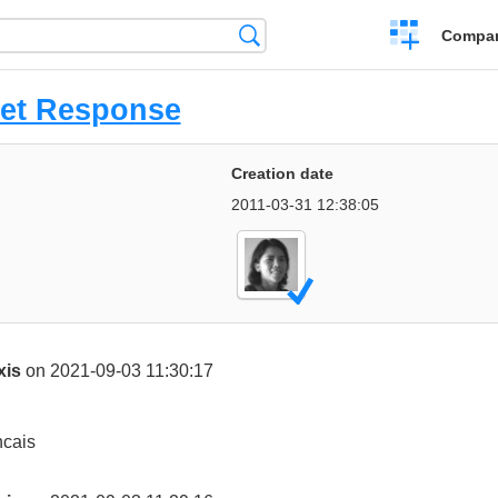
Crear
Búsqueda
Compar
una
comparación
et Response
Creation date
2011-03-31 12:38:05
xis
on 2021-09-03 11:30:17
ncais