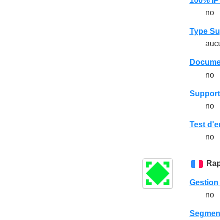
100% IP
no
Type Su
auc
Documen
no
Support
no
Test d'e
no
Rap
Gestion
no
Segmenta