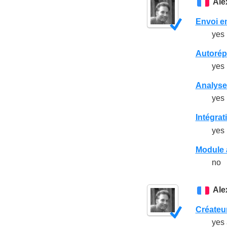
Ale
Envoi e
yes
Autorépo
yes
Analyse
yes
Intégrat
yes
Module 
no
Ale
Créateu
yes 