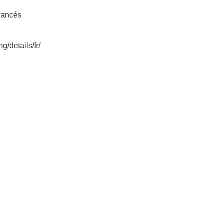
vancés
/details/fr/