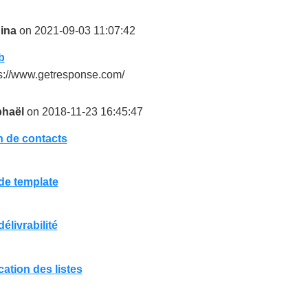
ina
on 2021-09-03 11:07:42
b
s://www.getresponse.com/
haël
on 2018-11-23 16:45:47
n de contacts
de template
délivrabilité
ation des listes