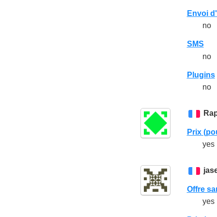
Envoi d'
no
SMS
no
Plugins
no
Rap
Prix (p
yes 
jas
Offre s
yes 