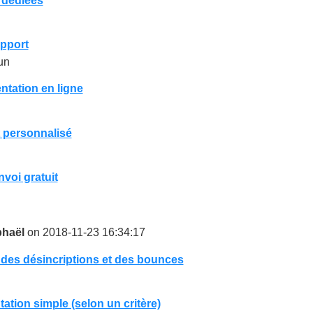
 dédiées
pport
un
tation en ligne
 personnalisé
nvoi gratuit
haël
on 2018-11-23 16:34:17
 des désincriptions et des bounces
tion simple (selon un critère)