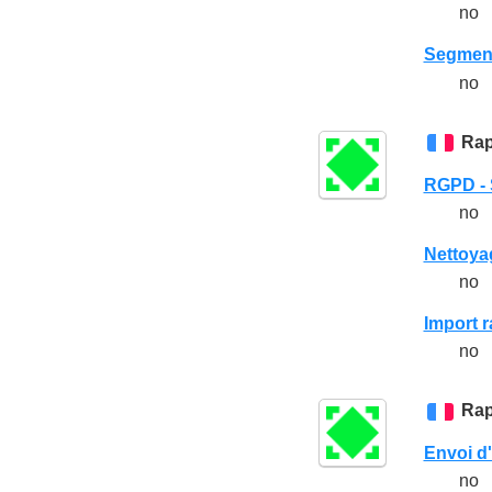
no
Segment
no
Rap
RGPD - 
no
Nettoya
no
Import r
no
Rap
Envoi d
no