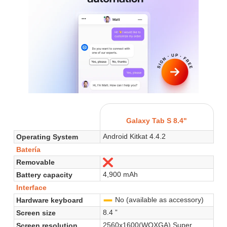
Galaxy Tab S 8.4"
Android Kitkat 4.4.2
Operating System
Batería
Removable
No
4,900 mAh
Battery capacity
Interface
No (available as accessory)
Hardware keyboard
-
8.4 ”
Screen size
2560x1600(WQXGA) Super
Screen resolution