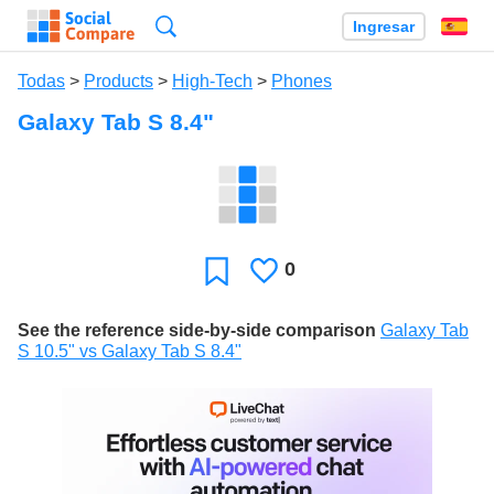
Búsqueda
Ingresar
Es
Todas
>
Products
>
High-Tech
>
Phones
Galaxy Tab S 8.4"
0
Le
Favoritos
gusta
See the reference side-by-side comparison
Galaxy Tab
S 10.5" vs Galaxy Tab S 8.4"