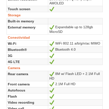
AMOLED
Touch screen
Sí
Storage
Built-in memory
Expandable up to 128gb
External memory
Sí
MicroSD
Conectividad
WiFi 802.11 a/b/g/n/ac MIMO
Wi-Fi
Sí
Bluetooth 4.0
Bluetooth®
Sí
3G
Sí
4G LTE
Sí
Camera
8M w/ Flash LED + 2.1M Full
Rear camera
Sí
HD
2.1M Full HD
Front camera
Sí
Autofocus
Sí
Flash
Sí
Video recording
Sí
Video call
Sí