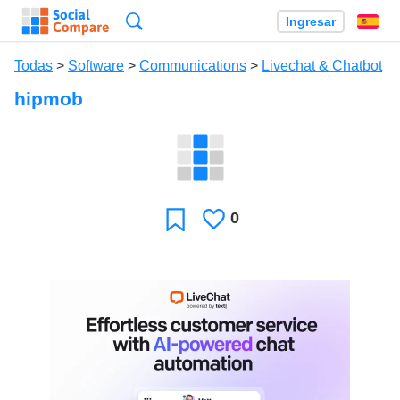
Búsqueda
Ingresar
Es
Todas
>
Software
>
Communications
>
Livechat & Chatbot
hipmob
0
Le
Favoritos
gusta