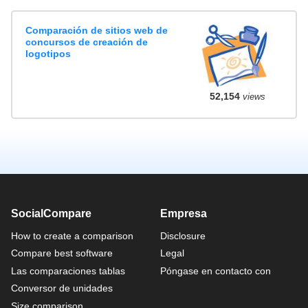
Comparación de sitios web de
concursos de creación de
logotipos
52,154
views
SocialCompare
Empresa
How to create a comparison
Disclosure
Compare best software
Legal
Las comparaciones tablas
Póngase en contacto con
Conversor de unidades
Size comparison