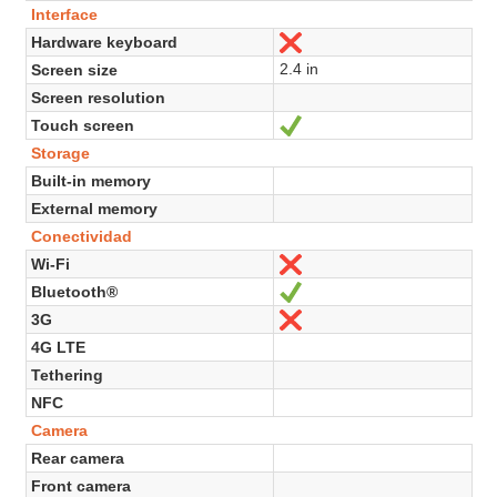
Interface
Hardware keyboard
No
2.4 in
Screen size
Screen resolution
Touch screen
Sí
Storage
Built-in memory
External memory
Conectividad
Wi-Fi
No
Bluetooth®
Sí
3G
No
4G LTE
Tethering
NFC
Camera
Rear camera
Front camera