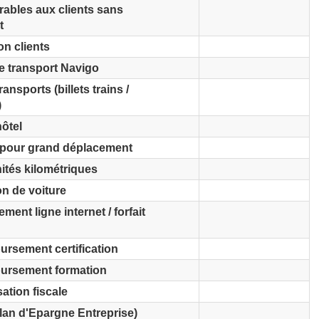
rables aux clients sans
t
ion clients
e transport Navigo
ransports (billets trains /
)
hôtel
t pour grand déplacement
ités kilométriques
n de voiture
ent ligne internet / forfait
rsement certification
rsement formation
ation fiscale
lan d'Epargne Entreprise)