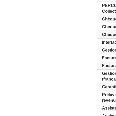
PERCO 
Collecti
Chèqu
Chèque
Chèqu
Interfa
Gestio
Factura
Factura
Gestion
(frança
Garanti
Prélèv
revenu
Assist
Assist