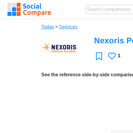
Todas
>
Services
Nexoris P
1
Le
Favoritos
gusta
See the reference side-by-side compari