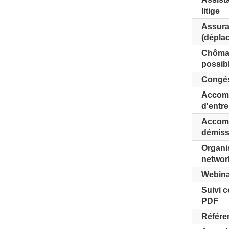
litige
Assura
(déplac
Chômag
possib
Congés
Accomp
d'entre
Accomp
démiss
Organi
networ
Webina
Suivi c
PDF
Référen