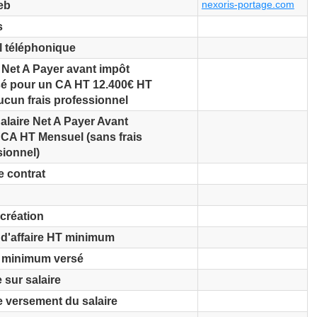
nexoris-portage.com
eb
s
l téléphonique
 Net A Payer avant impôt
é pour un CA HT 12.400€ HT
ucun frais professionnel
alaire Net A Payer Avant
 CA HT Mensuel (sans frais
sionnel)
e contrat
création
 d'affaire HT minimum
e minimum versé
 sur salaire
e versement du salaire