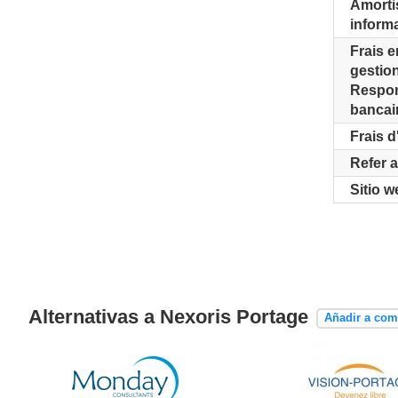
Amorti
inform
Frais e
gestio
Respons
bancair
Frais 
Refer a
Sitio w
Alternativas a Nexoris Portage
Añadir a com