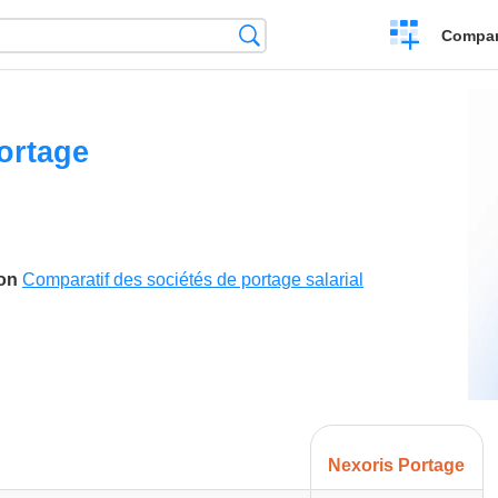
Crear
Búsqueda
Compar
una
comparación
ortage
son
Comparatif des sociétés de portage salarial
Nexoris Portage