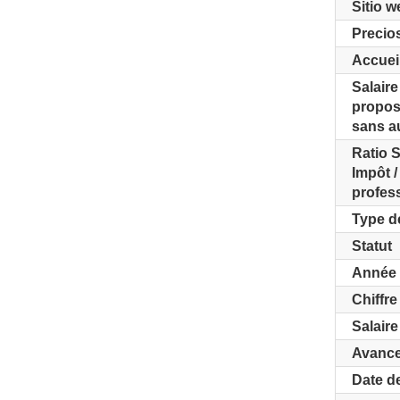
Sitio w
Precio
Accuei
Salaire
propos
sans a
Ratio S
Impôt /
profes
Type d
Statut
Année 
Chiffre
Salair
Avance
Date d