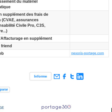
ssement du matériel
atique
n supplément des frais de
n (CVAE, assurances
abilité Civile Pro, C3S,
e...)
d'Affacturage en supplément
 friend
nexoris-portage.com
eb
Informe
parar