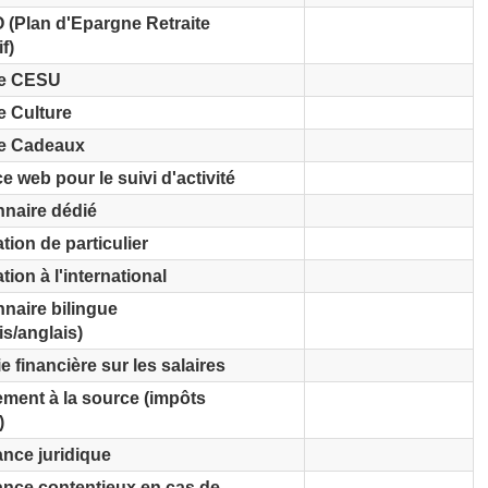
(Plan d'Epargne Retraite
f)
e CESU
 Culture
e Cadeaux
ce web pour le suivi d'activité
nnaire dédié
tion de particulier
tion à l'international
naire bilingue
is/anglais)
e financière sur les salaires
ement à la source (impôts
)
ance juridique
ance contentieux en cas de