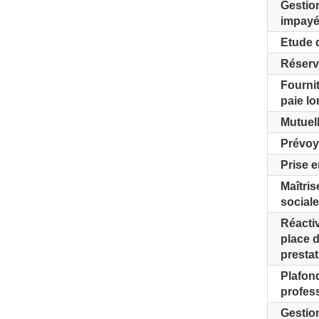
Gestio
impay
Etude d
Réserv
Fournit
paie lo
Mutuel
Prévo
Prise 
Maîtris
sociale
Réactiv
place d
presta
Plafon
profes
Gestion