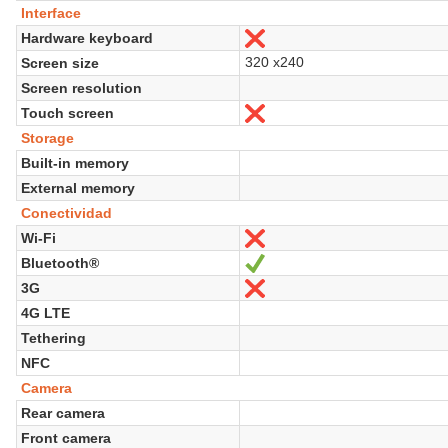
Interface
Hardware keyboard
No
320 x240
Screen size
Screen resolution
Touch screen
No
Storage
Built-in memory
External memory
Conectividad
Wi-Fi
No
Bluetooth®
Sí
3G
No
4G LTE
Tethering
NFC
Camera
Rear camera
Front camera