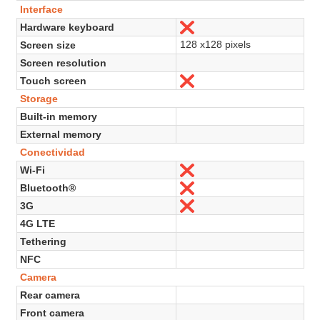
Interface
Hardware keyboard
No
128 x128 pixels
Screen size
Screen resolution
Touch screen
No
Storage
Built-in memory
External memory
Conectividad
Wi-Fi
No
Bluetooth®
No
3G
No
4G LTE
Tethering
NFC
Camera
Rear camera
Front camera