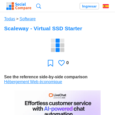
Búsqueda
Ingresar
Es
Todas
>
Software
Scaleway - Virtual SSD Starter
0
Le
Favoritos
gusta
See the reference side-by-side comparison
Hébergement Web économique