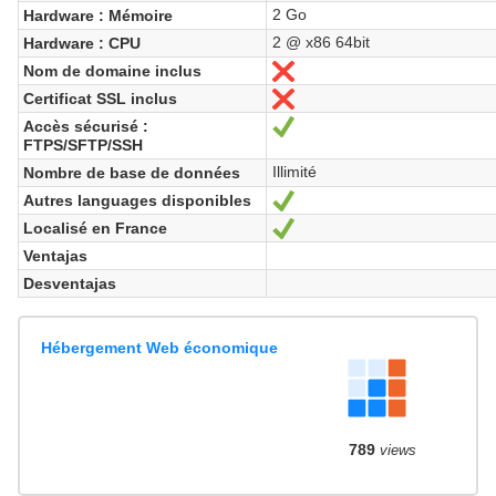
2 Go
Hardware : Mémoire
2 @ x86 64bit
Hardware : CPU
Nom de domaine inclus
No
Certificat SSL inclus
No
Accès sécurisé :
Sí
FTPS/SFTP/SSH
Illimité
Nombre de base de données
Autres languages disponibles
Sí
Localisé en France
Sí
Ventajas
Desventajas
Hébergement Web économique
789
views