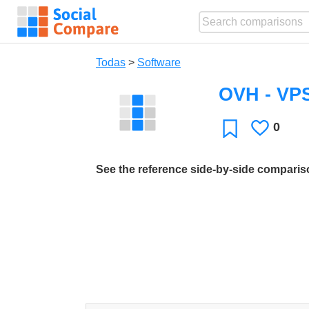
Todas
>
Software
OVH - VP
0
Le
Favoritos
gusta
See the reference side-by-side compari