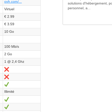
ovh.com/...
solutions d'hébergement, po
personnel, a...
Virtuel
€ 2.99
€ 3.59
10 Go
100 Mb/s
2 Go
1 @ 2,4 Ghz
No
No
Sí
Illimité
Sí
Sí