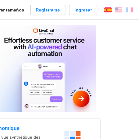
ar tamaños
Registrarse
Ingresar
Español
Englis
Fr
nomique
 vue synthétique des