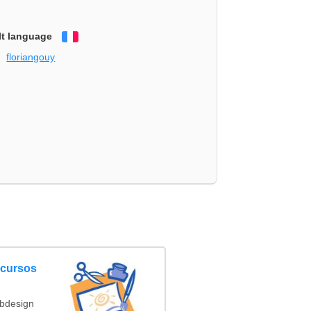
lt language
Français
floriangouy
ncursos
ebdesign