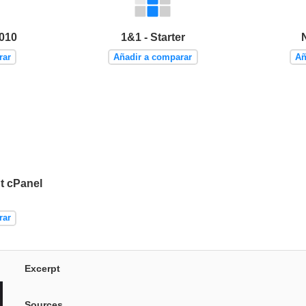
010
1&1 - Starter
rar
Añadir a comparar
Añ
t cPanel
rar
Excerpt
Sources