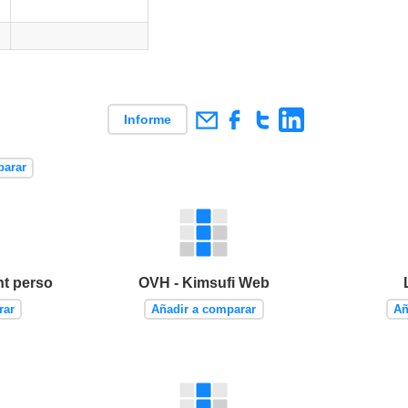
Informe
parar
t perso
OVH - Kimsufi Web
rar
Añadir a comparar
Añ