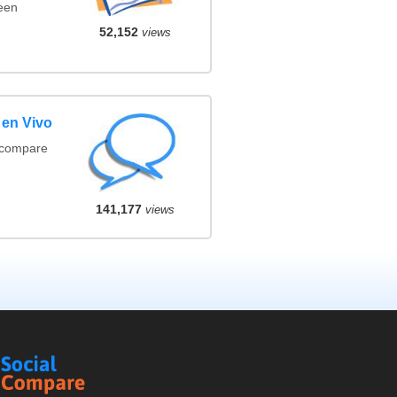
een
52,152
views
 en Vivo
(compare
141,177
views
Social
Compare