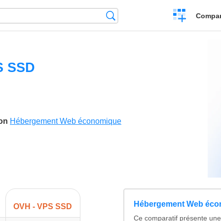
Crear
Búsqueda
Compar
una
comparación
S SSD
son
Hébergement Web économique
Hébergement Web éco
OVH - VPS SSD
Ce comparatif présente une