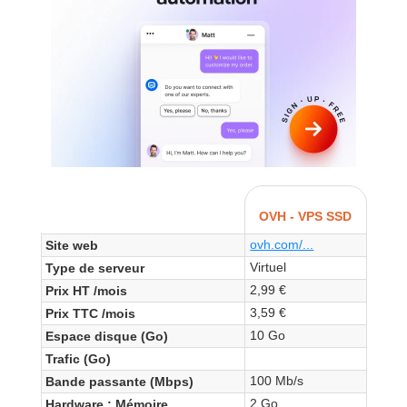
OVH - VPS SSD
ovh.com/...
Site web
Virtuel
Type de serveur
2,99 €
Prix HT /mois
3,59 €
Prix TTC /mois
10 Go
Espace disque (Go)
Trafic (Go)
100 Mb/s
Bande passante (Mbps)
2 Go
Hardware : Mémoire