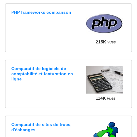
PHP frameworks comparison
215K
vues
Comparatif de logiciels de
comptabilité et facturation en
ligne
114K
vues
Comparatif de sites de trocs,
d'échanges