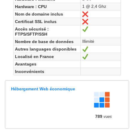
1 @ 2,4 Ghz
Hardware : CPU
Nom de domaine inclus
Non
Certificat SSL inclus
Non
Accès sécurisé :
Oui
FTPS/SFTP/SSH
Illimité
Nombre de base de données
Autres languages disponibles
Oui
Localisé en France
Oui
Avantages
Inconvénients
Hébergement Web économique
789
vues