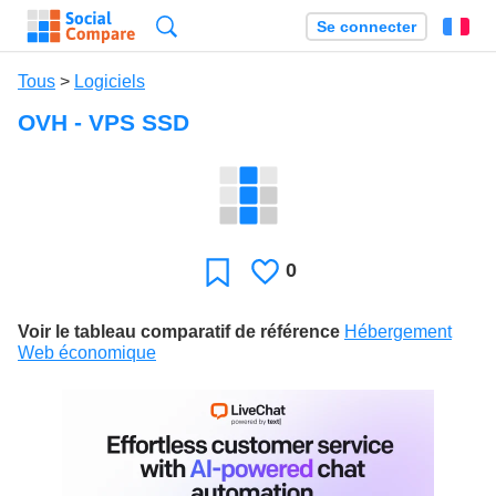
Recherche
Se connecter
Fr
Tous
>
Logiciels
OVH - VPS SSD
0
J'aime
Favori
Voir le tableau comparatif de référence
Hébergement
Web économique