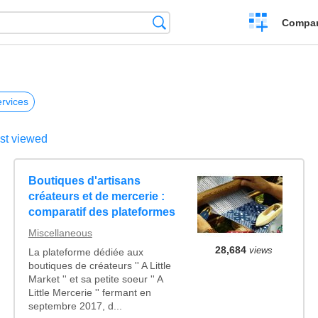
Crear
Búsqueda
Compar
una
comparación
rvices
st viewed
Boutiques d'artisans
créateurs et de mercerie :
comparatif des plateformes
Miscellaneous
28,684
views
La plateforme dédiée aux
boutiques de créateurs '' A Little
Market '' et sa petite soeur '' A
Little Mercerie '' fermant en
septembre 2017, d...