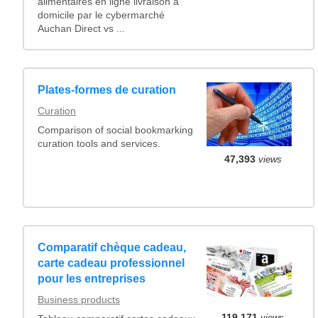
alimentaires en ligne livraison à
domicile par le cybermarché
Auchan Direct vs ...
Plates-formes de curation
Curation
Comparison of social bookmarking
curation tools and services.
47,393
views
Comparatif chèque cadeau,
carte cadeau professionnel
pour les entreprises
Business products
119,171
views