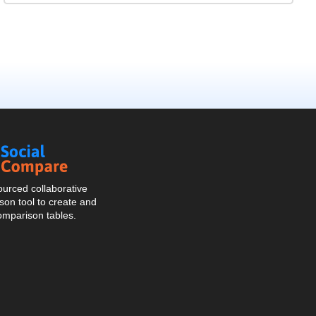
Social
Compare
urced collaborative
on tool to create and
omparison tables.