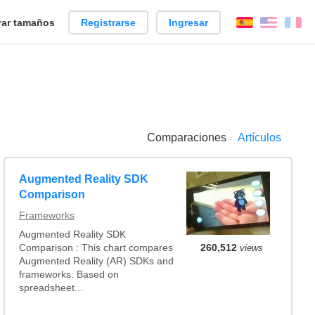
ar tamaños
Registrarse
Ingresar
Español
Englis
Fr
Comparaciones
Artículos
Augmented Reality SDK
Comparison
Frameworks
Augmented Reality SDK
Comparison : This chart compares
260,512
views
Augmented Reality (AR) SDKs and
frameworks. Based on
spreadsheet...