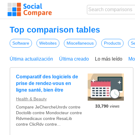
Top comparison tables
Software
Websites
Miscellaneous
Products
Se
Última actualización
Última creado
Lo más leído
Mo
Comparatif des logiciels de
prise de rendez-vous en
ligne santé, bien être
Health & Beauty
33,790
views
Compare JeChercheUnrdv contre
Doctolib contre Mondocteur contre
Rdvmedicaux contre ResaLib
contre ClicRdv contre...