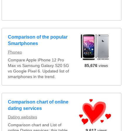
Comparison of the popular
Smartphones
Phones
Compare Apple iPhone 12 Pro
Max vs Samsung Galaxy S20 5G
85,676
views
vs Google Pixel 6. Updated list of
smartphones in the trend.
Comparison chart of online
dating services
Dating websites
Comparison chart and List of
9,617
views
online Dating services: this table