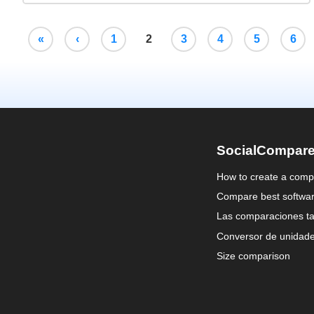
«
‹
1
2
3
4
5
6
SocialCompar
How to create a comp
Compare best softwa
Las comparaciones ta
Conversor de unidad
Size comparison