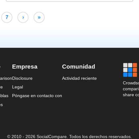
7
›
»
e
Empresa
Comunidad
arison
Disclosure
Actividad reciente
Crowdso
re
Legal
comparis
share c
blas
Póngase en contacto con
es
© 2010 - 2026 SocialCompare. Todos los derechos reservados.