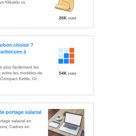
s Klikaklu vs
26K
vues
rbon choisir ?
barbecues à
r plus facilement les
s entre les modèles de
54K
vues
Compact Kettle, Or...
e portage salarial
rtage salarial en
ions, Cadres en