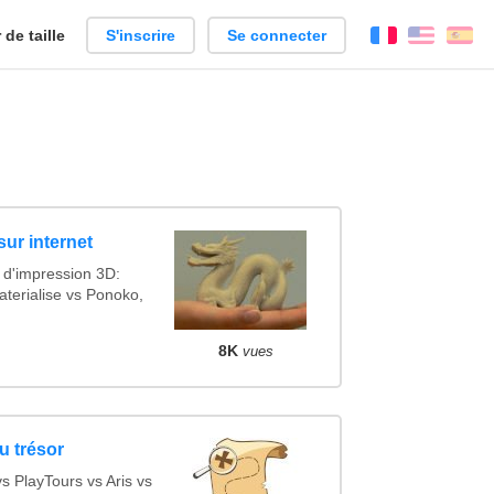
de taille
S'inscrire
Se connecter
Français
Englis
Es
sur internet
 d'impression 3D:
terialise vs Ponoko,
8K
vues
u trésor
 PlayTours vs Aris vs