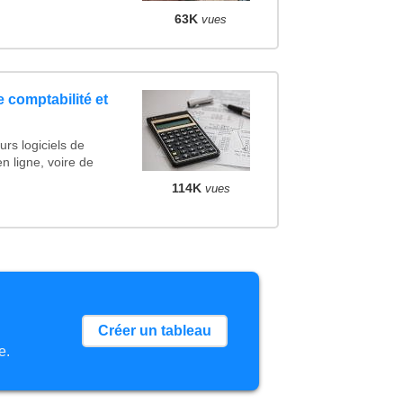
63K
vues
e comptabilité et
rs logiciels de
en ligne, voire de
114K
vues
Créer un tableau
e.