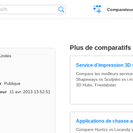
Créer
Recherche
Comparateur 
un
comparatif
Plus de comparatifs
Unités
Service d'impression 3D 
Compare les meilleurs service
Shapeways vs Sculpteo vs i.ma
r
Publique
3D Hubs, Freelabster
jour
11 avr. 2013 13:52:51
Applications de chasse a
Compare Huntzz vs Locandy vs