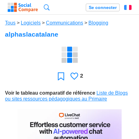
Recherche
Se connecter
Fr
Tous
>
Logiciels
>
Communications
>
Blogging
alphaslacatalane
2
J'aime
Favori
Voir le tableau comparatif de référence
Liste de Blogs
ou sites ressources pédagogiques au Primaire