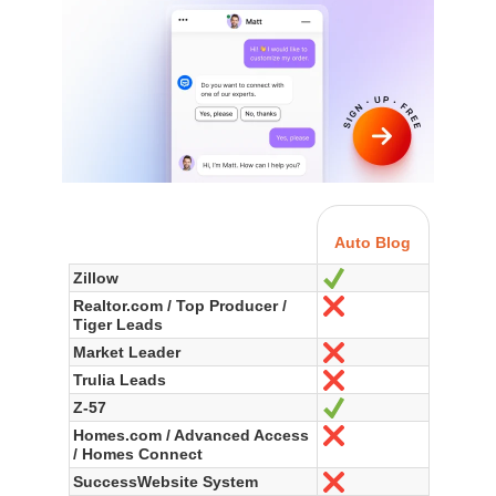
Auto Blog
Zillow
Oui
Realtor.com / Top Producer /
Non
Tiger Leads
Market Leader
Non
Trulia Leads
Non
Z-57
Oui
Homes.com / Advanced Access
Non
/ Homes Connect
SuccessWebsite System
Non