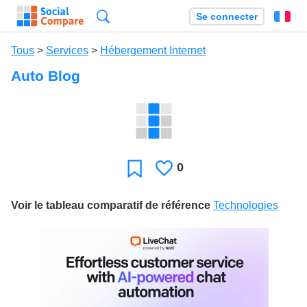
Recherche
Se connecter
Fr
Tous
>
Services
>
Hébergement Internet
Auto Blog
0
J'aime
Favori
Voir le tableau comparatif de référence
Technologies