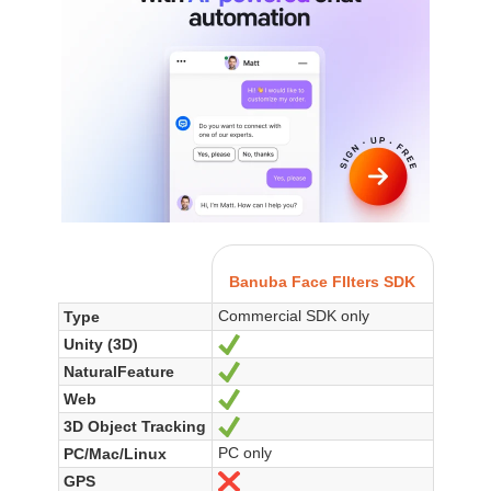
Banuba Face FIlters SDK
Commercial SDK only
Type
Unity (3D)
Oui
NaturalFeature
Oui
Web
Oui
3D Object Tracking
Oui
PC only
PC/Mac/Linux
GPS
Non