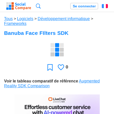
Recherche
Se connecter
Fr
Tous
>
Logiciels
>
Développement informatique
>
Frameworks
Banuba Face FIlters SDK
0
J'aime
Favori
Voir le tableau comparatif de référence
Augmented
Reality SDK Comparison