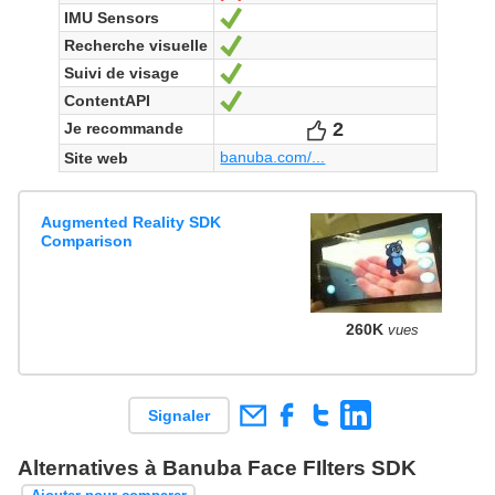
IMU Sensors
Oui
Recherche visuelle
Oui
Suivi de visage
Oui
ContentAPI
Oui
2
Votes
Je recommande
banuba.com/...
Site web
Augmented Reality SDK
Comparison
260K
vues
Signaler
Alternatives à Banuba Face FIlters SDK