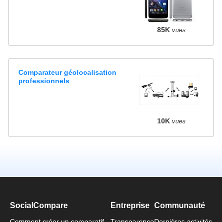
85K
vues
Comparateur géolocalisation
professionnels
10K
vues
SocialCompare
Entreprise
Communauté
Comment créer un comparatif
Transparence
Dernières activités