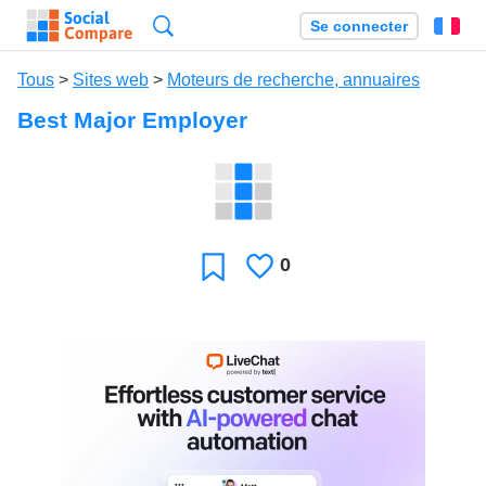
Recherche
Se connecter
Fr
Tous
>
Sites web
>
Moteurs de recherche, annuaires
Best Major Employer
0
J'aime
Favori