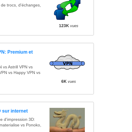
 de trocs, d'échanges,
123K
vues
PN: Premium et
vs Astrill VPN vs
VPN vs Happy VPN vs
6K
vues
 sur internet
ce d'impression 3D:
materialise vs Ponoko,