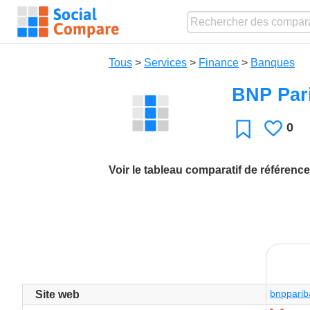
Tous
>
Services
>
Finance
>
Banques
BNP Par
0
J'ai
Favori
Voir le tableau comparatif de référence
bnpparib
Site web