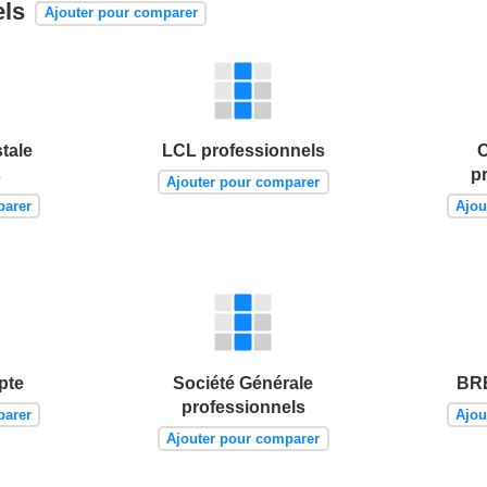
els
Ajouter pour comparer
tale
LCL professionnels
C
s
p
Ajouter pour comparer
parer
Ajou
pte
Société Générale
BRE
professionnels
parer
Ajou
Ajouter pour comparer