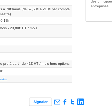
des principau
entreprises ..
is à 70€/mois (de 57,50€ à 210€ par compte
imestre)
 0,1%
 mois - 23,80€ HT / mois
T
bre pro à partir de 41€ HT / mois hors options
-01
s/...
Signaler