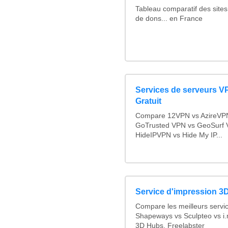
Tableau comparatif des sites
de dons... en France
Services de serveurs V
Gratuit
Compare 12VPN vs AzireVPN 
GoTrusted VPN vs GeoSurf 
HideIPVPN vs Hide My IP...
Service d'impression 3D
Compare les meilleurs servi
Shapeways vs Sculpteo vs i.
3D Hubs, Freelabster