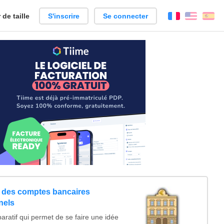
de taille
S'inscrire
Se connecter
Français
Englis
Es
 des comptes bancaires
nels
aratif qui permet de se faire une idée