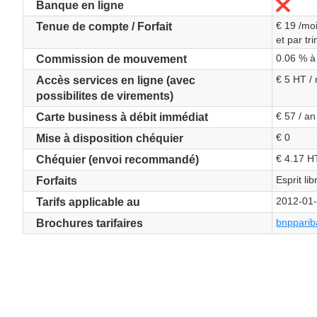
Non
Banque en ligne
€ 19 /mo
Tenue de compte / Forfait
et par tr
0.06 % à
Commission de mouvement
€ 5 HT /
Accès services en ligne (avec
possibilites de virements)
€ 57 / an
Carte business à débit immédiat
€ 0
Mise à disposition chéquier
€ 4.17 H
Chéquier (envoi recommandé)
Esprit li
Forfaits
2012-01
Tarifs applicable au
bnppariba
Brochures tarifaires