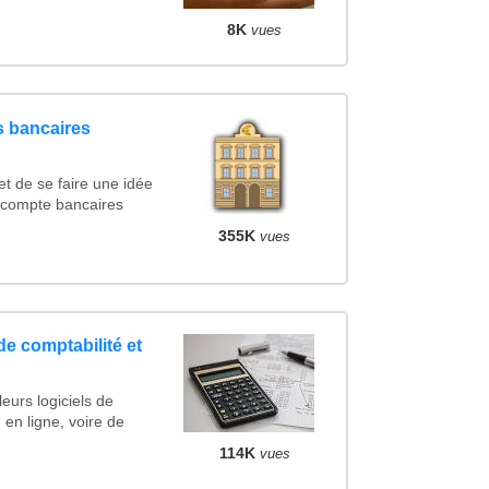
8K
vues
s bancaires
et de se faire une idée
s compte bancaires
355K
vues
de comptabilité et
eurs logiciels de
 en ligne, voire de
114K
vues