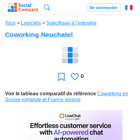
Recherche
Se connecter
Fr
Tous
>
Logiciels
>
Spécifique à l'industrie
Coworking Neuchatel
0
J'aime
Favori
Voir le tableau comparatif de référence
Coworking en
Suisse romande et France voisine