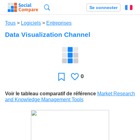
Recherche
Se connecter
Fr
Tous
>
Logiciels
>
Entreprises
Data Visualization Channel
0
J'aime
Favori
Voir le tableau comparatif de référence
Market Research
and Knowledge Management Tools