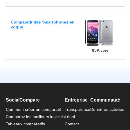
Comparatif des Smartphones en
vogue
85K
vues
SocialCompare
Entreprise
Communauté
Comment créer un comparatif
Transparence
Dernières activités
Comparez les meilleurs logiciels
Légal
Tableaux comparatifs
Contact