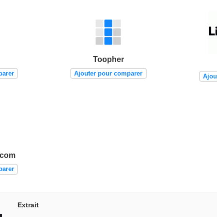
Toopher
parer
Ajouter pour comparer
Ajou
écom
parer
Extrait