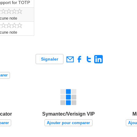
pport for TOTP
cune note
cune note
Signaler
arer
cator
Symantec/Verisign VIP
M
parer
Ajouter pour comparer
Ajou