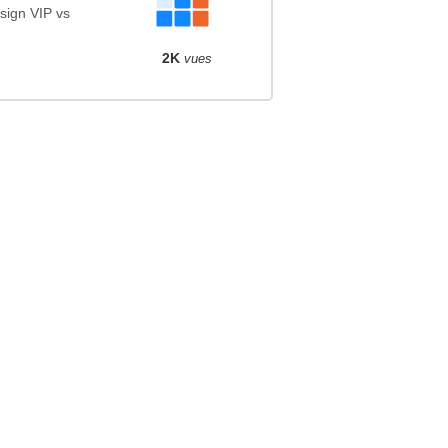
sign VIP vs
2K
vues