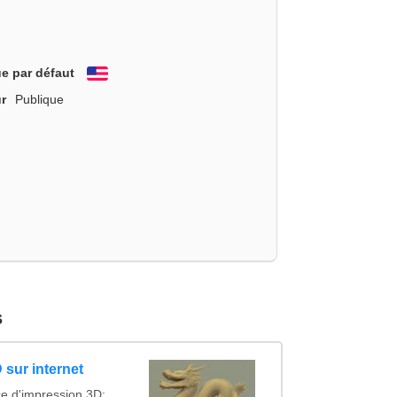
e par défaut
English
r
Publique
s
 sur internet
ce d'impression 3D: