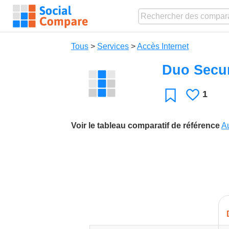
Tous
>
Services
>
Accès Internet
Duo Secur
1
J'aime
Favori
Voir le tableau comparatif de référence
Au