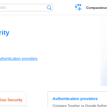
Créer
Recherche
Comparateur 
un
comparatif
ity
thentication providers
Authentication providers
Duo Security
Compare Toopher vs Google Authen