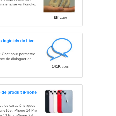
materialise vs Ponoko,
8K
vues
 logiciels de Live
e Chat pour permettre
rce de dialoguer en
141K
vues
 de produit iPhone
t les caractéristiques
one16e, iPhone 14 Pro
e 13 Pro, iPhone XR,