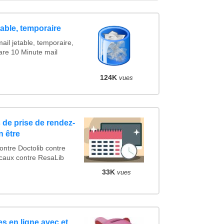
table, temporaire
ail jetable, temporaire,
are 10 Minute mail
124K
vues
 de prise de rendez-
n être
tre Doctolib contre
caux contre ResaLib
33K
vues
s en ligne avec et