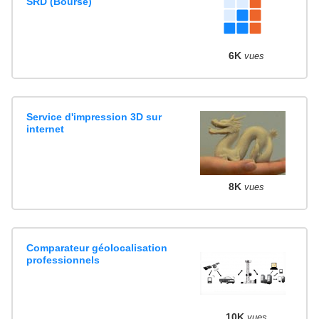
SRD (Bourse)
6K
vues
Service d'impression 3D sur
internet
8K
vues
Comparateur géolocalisation
professionnels
10K
vues