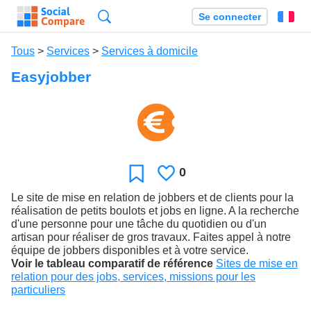
Recherche
Se connecter
Fr
Tous
>
Services
>
Services à domicile
Easyjobber
0
J'aime
Favori
Le site de mise en relation de jobbers et de clients pour la
réalisation de petits boulots et jobs en ligne. A la recherche
d'une personne pour une tâche du quotidien ou d'un
artisan pour réaliser de gros travaux. Faites appel à notre
équipe de jobbers disponibles et à votre service.
Voir le tableau comparatif de référence
Sites de mise en
relation pour des jobs, services, missions pour les
particuliers