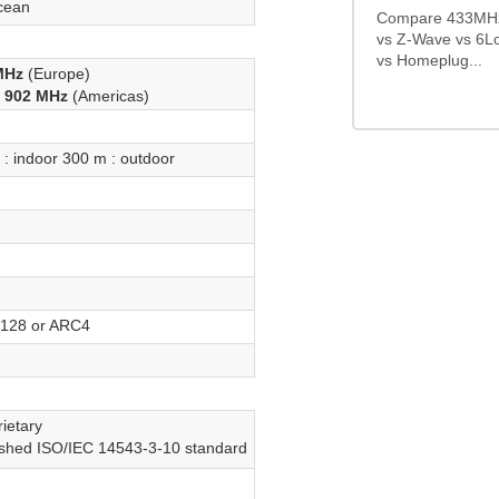
cean
Compare 433MHz
vs Z-Wave vs 6L
vs Homeplug...
MHz
(Europe)
/ 902 MHz
(Americas)
 : indoor 300 m : outdoor
128 or ARC4
ietary
ished ISO/IEC 14543-3-10 standard