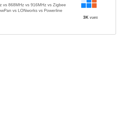
 vs 868MHz vs 916MHz vs Zigbee
owPan vs LONworks vs Powerline
3K
vues