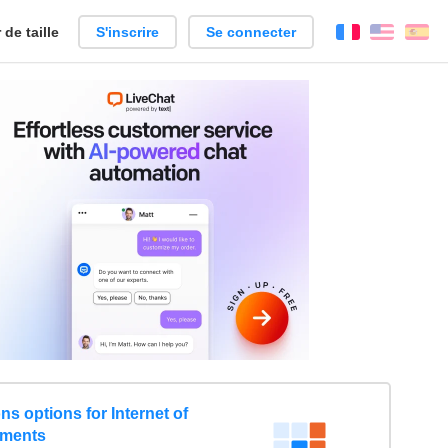
de taille
S'inscrire
Se connecter
Français
Englis
Es
 options for Internet of
yments