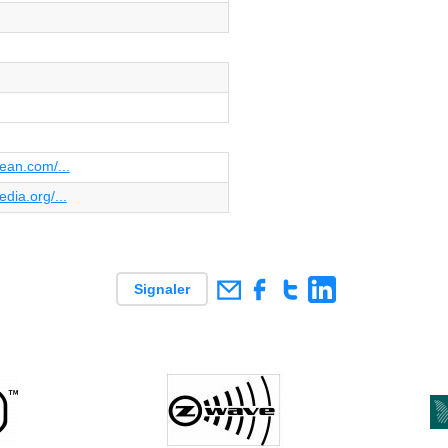
ean.com/...
edia.org/...
Signaler