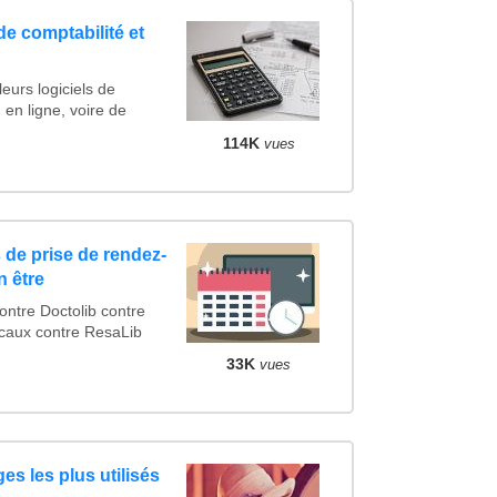
de comptabilité et
eurs logiciels de
 en ligne, voire de
114K
vues
 de prise de rendez-
n être
tre Doctolib contre
caux contre ResaLib
33K
vues
es les plus utilisés