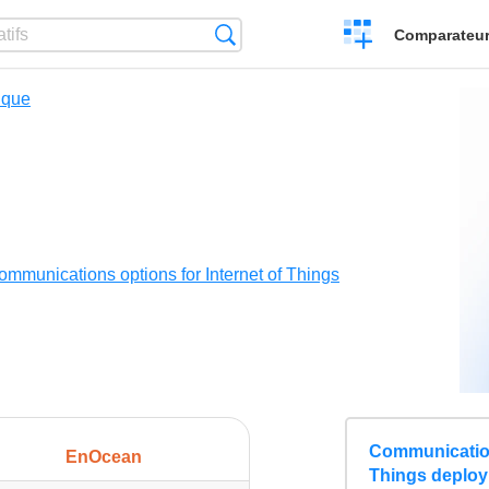
Créer
Recherche
Comparateur 
un
comparatif
ique
ommunications options for Internet of Things
Communications
EnOcean
Things deplo