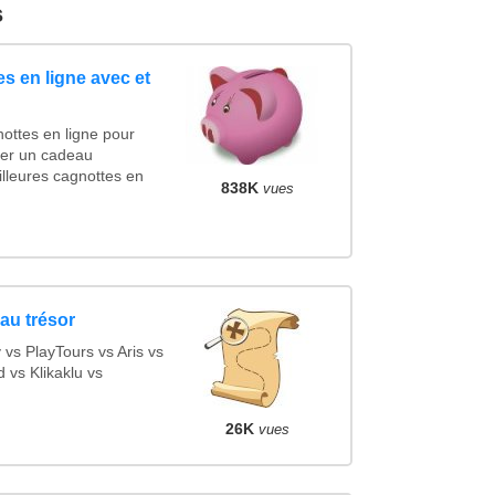
s
s en ligne avec et
ottes en ligne pour
ncer un cadeau
lleures cagnottes en
838K
vues
au trésor
s PlayTours vs Aris vs
vs Klikaklu vs
26K
vues