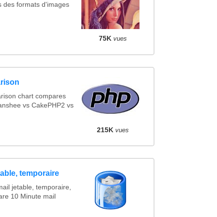
s des formats d'images
75K
vues
rison
rison chart compares
Banshee vs CakePHP2 vs
215K
vues
table, temporaire
ail jetable, temporaire,
are 10 Minute mail