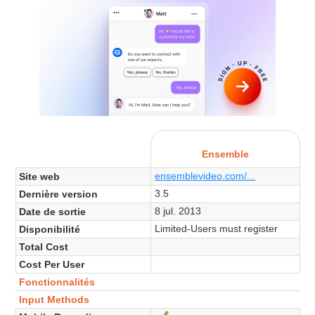
Ensemble
ensemblevideo.com/...
Site web
3.5
Dernière version
8 jul. 2013
Date de sortie
Limited-Users must register
Disponibilité
Total Cost
Cost Per User
Fonctionnalités
Input Methods