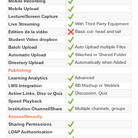
Mobile Recording
Oui
Mobile Upload
Oui
Lecture/Screen Capture
Oui
With Third Party Equipment
Live Streaming
Oui
Basic cut- head and tail
Edition de la vidéo
Non
Student Video dropbox
Oui
Auto Upload multiple Files
Batch Upload
Oui
Watched or Shared Folder
Automatic Upload
Oui
Automatically when Added
Directory Upload
Oui
Publishing
Advanced
Learning Analytics
Oui
BB Mashup or Weblink
LMS Integration
Oui
Discussion, Quiz
Active Links, Disc or Quiz
Oui
Speed Playback
Oui
Multiple channels, groups
Institution Channel/Share
Oui
Access/Security
Sharing Permissions
Oui
LDAP Authentication
Oui