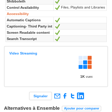
Shibboleth
Oui
Files, Playlists and Libraries
Control Availability
Oui
Accessibility
Automatic Captions
Oui
Captioning- Third Party int
Oui
Screen Readable content
Oui
Search Transcript
Oui
Video Streaming
1K
vues
Signaler
Alternatives à Ensemble
Ajouter pour comparer