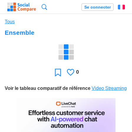
Recherche
Se connecter
Fr
Tous
Ensemble
0
J'aime
Favori
Voir le tableau comparatif de référence
Video Streaming