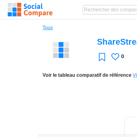
Tous
ShareStr
0
J'aime
Favori
Voir le tableau comparatif de référence
V