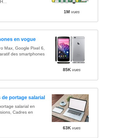
H...
1M
vues
hones en vogue
o Max, Google Pixel 6,
ratif des smartphones
85K
vues
 de portage salarial
ortage salarial en
sions, Cadres en
63K
vues