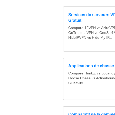
Services de serveurs V
Gratuit
Compare 12VPN vs AzireVPN 
GoTrusted VPN vs GeoSurf 
HideIPVPN vs Hide My IP...
Applications de chasse 
Compare Huntzz vs Locandy v
Goose Chase vs Actionbound 
Cluetivity...
Comparatif de la gamme