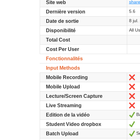
share
Site web
5.6
Dernière version
8 jul
Date de sortie
All U
Disponibilité
Total Cost
Cost Per User
Fonctionnalités
Input Methods
N
Mobile Recording
N
Mobile Upload
N
Lecture/Screen Capture
N
Live Streaming
Ba
Ou
Edition de la vidéo
Ou
Student Video dropbox
Se
Ou
Batch Upload