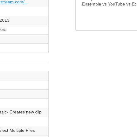
stream.com/...
Ensemble vs YouTube vs E
. 2013
sers
on
on
on
on
sic- Creates new clip
i
i
lect Multiple Files
i