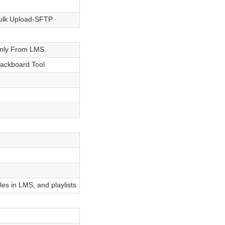
on
lk Upload-SFTP
i
ly From LMS
on
ackboard Tool
i
on
on
i
i
i
on
les in LMS, and playlists
i
on