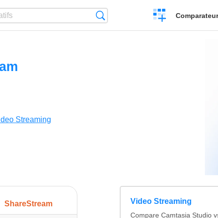
Créer
Recherche
Comparateur 
un
comparatif
eam
ideo Streaming
Video Streaming
ShareStream
Compare Camtasia Studio v