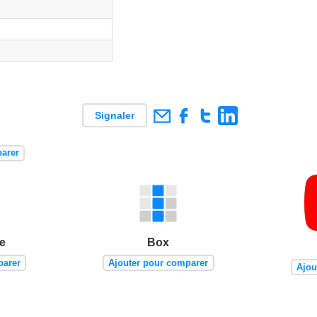
i
on
on
Signaler
arer
e
Box
parer
Ajouter pour comparer
Ajou