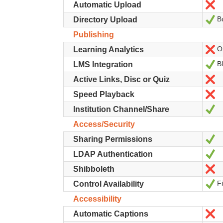
N
Automatic Upload
Bu
Ou
Directory Upload
Publishing
On
N
Learning Analytics
Bl
Ou
LMS Integration
N
Active Links, Disc or Quiz
N
Speed Playback
Ou
Institution Channel/Share
Access/Security
Ou
Sharing Permissions
Ou
LDAP Authentication
N
Shibboleth
Fi
Ou
Control Availability
Accessibility
N
Automatic Captions