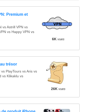
PN: Premium et
vs Astrill VPN vs
VPN vs Happy VPN vs
6K
vues
au trésor
s PlayTours vs Aris vs
vs Klikaklu vs
26K
vues
 de produit iPhone