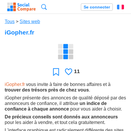
Recherche
Se connecter
Fr
Tous
>
Sites web
iGopher.fr
11
J'aime
Favori
iGopher.fr
vous invite à faire de bonnes affaires et à
trouver des trésors près de chez vous
.
iGopher présente des annonces de qualité déposé par des
annonceurs de confiance, il attribue
un indice de
confiance à chaque annonce
pour vous aider à choisir.
De précieux conseils sont donnés aux annonceurs
pour les aider à vendre, et tout cela gratuitement.
L'interface graphique est radicalement différente des sites