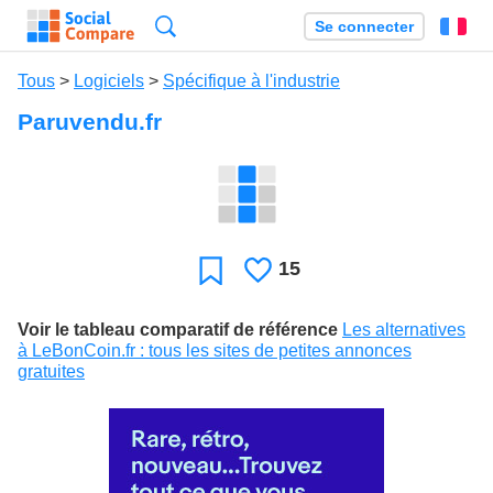
Recherche
Se connecter
Fr
Tous
>
Logiciels
>
Spécifique à l'industrie
Paruvendu.fr
15
J'aime
Favori
Voir le tableau comparatif de référence
Les alternatives
à LeBonCoin.fr : tous les sites de petites annonces
gratuites