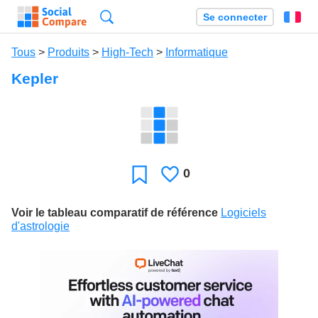
Recherche
Se connecter
Fr
Tous
>
Produits
>
High-Tech
>
Informatique
Kepler
0
J'aime
Favori
Voir le tableau comparatif de référence
Logiciels
d'astrologie