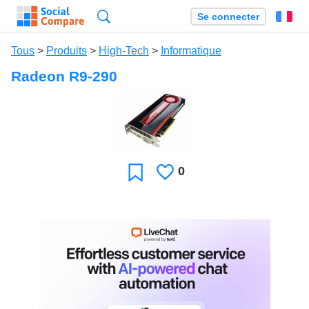
Recherche
Se connecter
Fr
Tous
>
Produits
>
High-Tech
>
Informatique
Radeon R9-290
0
J'aime
Favori