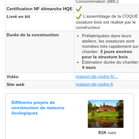
Consommation (BBC)
Certification NF démarche HQE
Oui
L’assemblage de la COQUE
Livré en kit
Oui
ossature bois est réalisé par le
constructeur
Durée de la construction
Préfabriquées dans leurs
ateliers, les ossatures sont
montées très rapidement sur
chantier:
3 jours environ
pour la structure bois
.
Estimation durée du chantier
4 mois
maison-de-cedre.fr/...
Vidéo
maison-de-cedre.fr
Site web
Différents projets de
construction de maisons
écologiques
81K
vues