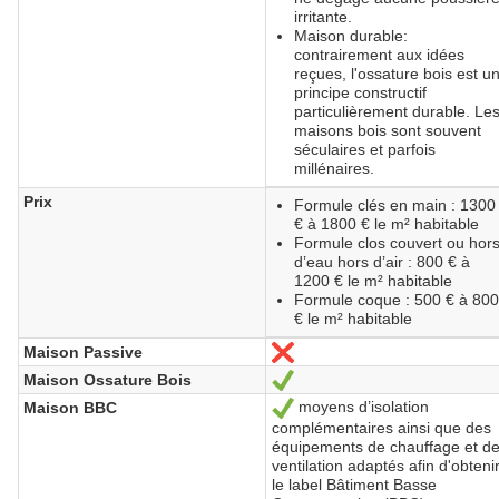
irritante.
Maison durable:
contrairement aux idées
reçues, l'ossature bois est u
principe constructif
particulièrement durable. Le
maisons bois sont souvent
séculaires et parfois
millénaires.
Prix
Formule clés en main : 1300
€ à 1800 € le m² habitable
Formule clos couvert ou hor
d’eau hors d’air : 800 € à
1200 € le m² habitable
Formule coque : 500 € à 800
€ le m² habitable
Maison Passive
Non
Maison Ossature Bois
Oui
moyens d’isolation
Maison BBC
Oui
complémentaires ainsi que des
équipements de chauffage et d
ventilation adaptés afin d'obteni
le label Bâtiment Basse