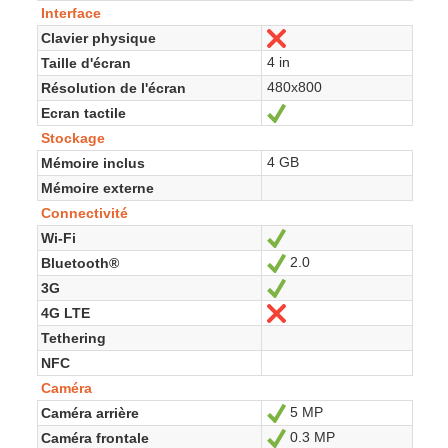
Interface
Clavier physique
Non
4 in
Taille d'écran
480x800
Résolution de l'écran
Ecran tactile
Oui
Stockage
4 GB
Mémoire inclus
Mémoire externe
Connectivité
Wi-Fi
Oui
2.0
Bluetooth®
Oui
3G
Oui
4G LTE
Non
Tethering
NFC
Caméra
5 MP
Caméra arrière
Oui
0.3 MP
Caméra frontale
Oui