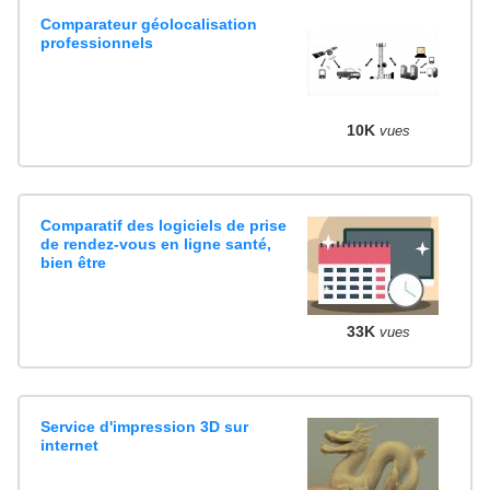
Comparateur géolocalisation
professionnels
10K
vues
Comparatif des logiciels de prise
de rendez-vous en ligne santé,
bien être
33K
vues
Service d'impression 3D sur
internet