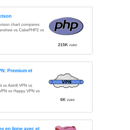
rison
rison chart compares
Banshee vs CakePHP2 vs
215K
vues
PN: Premium et
vs Astrill VPN vs
VPN vs Happy VPN vs
6K
vues
s en ligne avec et