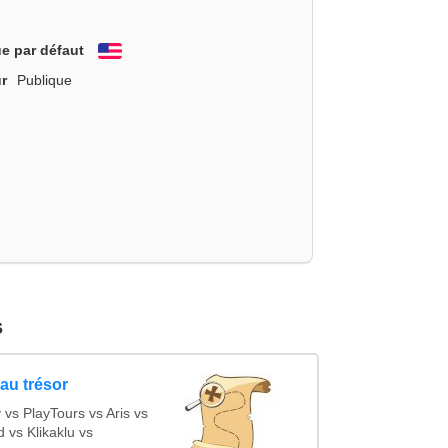
e par défaut
English
r
Publique
s
au trésor
s PlayTours vs Aris vs
vs Klikaklu vs