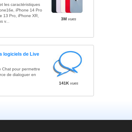
t les caractéristiques
one16e, iPhone 14 Pro
e 13 Pro, iPhone XR,
3M
vues
 v...
 logiciels de Live
e Chat pour permettre
rce de dialoguer en
141K
vues