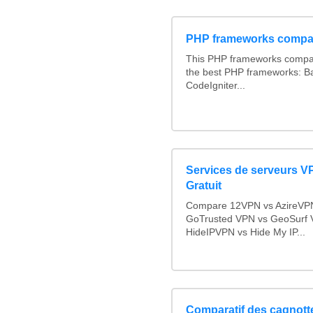
PHP frameworks compa
This PHP frameworks compa
the best PHP frameworks: 
CodeIgniter...
Services de serveurs V
Gratuit
Compare 12VPN vs AzireVPN 
GoTrusted VPN vs GeoSurf 
HideIPVPN vs Hide My IP...
Comparatif des cagnotte