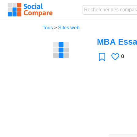
Tous
>
Sites web
MBA Essa
0
J'aime
Favori