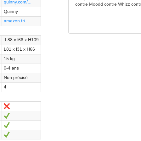
quinny.com/...
contre Moodd contre Whizz contr
Quinny
amazon.fr/...
L88 x l66 x H109
L81 x l31 x H66
15 kg
0-4 ans
Non précisé
4
Non
Oui
Oui
Oui