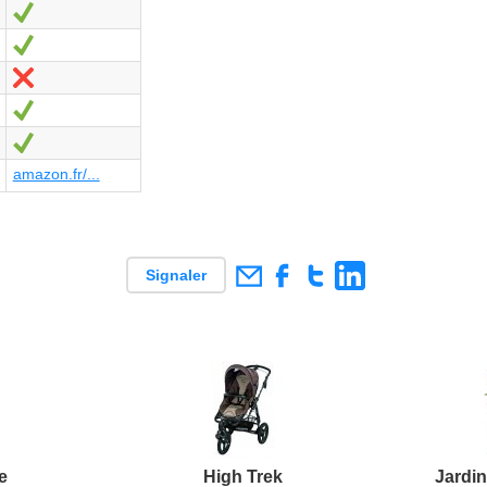
Oui
Oui
Non
Oui
Oui
amazon.fr/...
Signaler
e
High Trek
Jardin