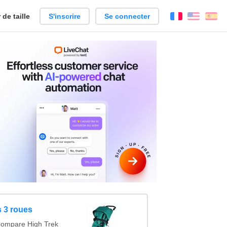
de taille
S'inscrire
Se connecter
Français
Englis
Es
 3 roues
Compare High Trek