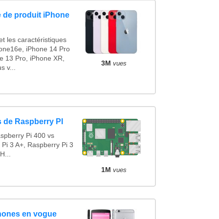
 de produit iPhone
t les caractéristiques
one16e, iPhone 14 Pro
e 13 Pro, iPhone XR,
3M
vues
 v...
 de Raspberry PI
spberry Pi 400 vs
 Pi 3 A+, Raspberry Pi 3
H...
1M
vues
hones en vogue