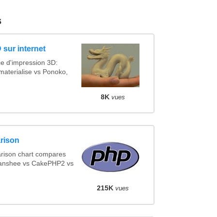
s
 sur internet
ce d'impression 3D:
materialise vs Ponoko,
8K
vues
rison
rison chart compares
Banshee vs CakePHP2 vs
215K
vues