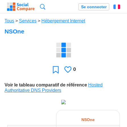
Recherche
Se connecter
Fr
Tous
>
Services
>
Hébergement Internet
NSOne
0
J'aime
Favori
Voir le tableau comparatif de référence
Hosted
Authoritative DNS Providers
NSOne