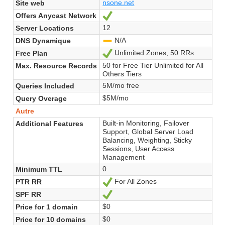
nsone.net
Site web
Offers Anycast Network
Oui
12
Server Locations
N/A
DNS Dynamique
-
Unlimited Zones, 50 RRs
Free Plan
Oui
50 for Free Tier Unlimited for All
Max. Resource Records
Others Tiers
5M/mo free
Queries Included
$5M/mo
Query Overage
Autre
Built-in Monitoring, Failover
Additional Features
Support, Global Server Load
Balancing, Weighting, Sticky
Sessions, User Access
Management
0
Minimum TTL
For All Zones
PTR RR
Oui
SPF RR
Oui
$0
Price for 1 domain
$0
Price for 10 domains