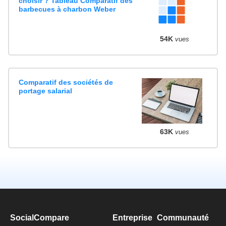
choisir ? Tableau Comparatif des
barbecues à charbon Weber
54K
vues
Comparatif des sociétés de
portage salarial
63K
vues
SocialCompare
Entreprise
Communauté