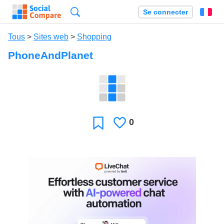
Recherche
Se connecter
Fr
Tous
>
Sites web
>
Shopping
PhoneAndPlanet
0
J'aime
Favori