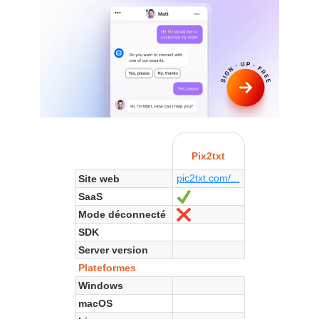
Pix2txt
pic2txt.com/...
Site web
SaaS
Oui
Mode déconnecté
Non
SDK
Server version
Plateformes
Windows
macOS