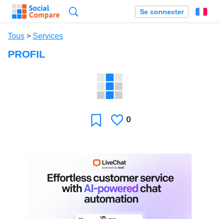
Recherche
Se connecter
Fr
Tous
>
Services
PROFIL
0
J'aime
Favori