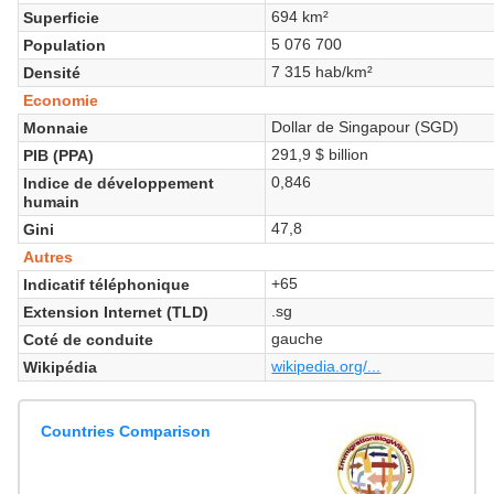
694 km²
Superficie
5 076 700
Population
7 315 hab/km²
Densité
Economie
Dollar de Singapour (SGD)
Monnaie
291,9 $ billion
PIB (PPA)
0,846
Indice de développement
humain
47,8
Gini
Autres
+65
Indicatif téléphonique
.sg
Extension Internet (TLD)
gauche
Coté de conduite
wikipedia.org/...
Wikipédia
Countries Comparison