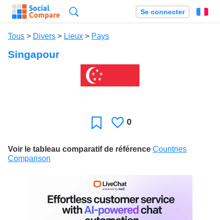
Recherche
Se connecter
Fr
Tous
>
Divers
>
Lieux
>
Pays
Singapour
0
J'aime
Favori
Voir le tableau comparatif de référence
Countries
Comparison