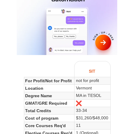
SIT
not for profit
For Profit/Not for Profit
Vermont
Location
MA in TESOL
Degree Name
GMAT/GRE Required
Non
33-34
Total Credits
$31,260/$48,000
Cost of program
11
Core Courses Req'd
1 (Optional)
Elective Courses Req'd