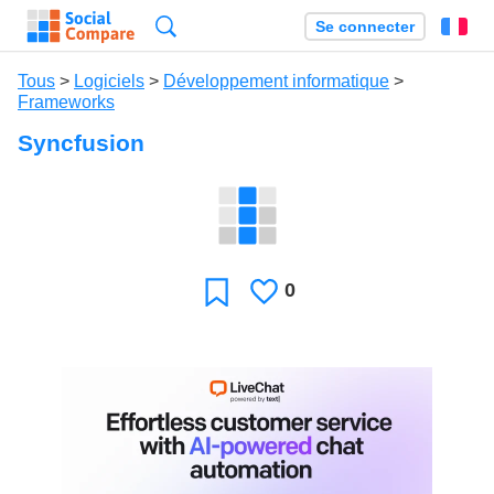
Recherche
Se connecter
Fr
Tous
>
Logiciels
>
Développement informatique
>
Frameworks
Syncfusion
0
J'aime
Favori