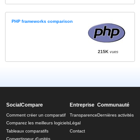
PHP frameworks comparison
215K
vues
SocialCompare
Entreprise
Communauté
Comment créer un comparatif
Transparence
Dernières activités
Comparez les meilleurs logiciels
Légal
Tableaux comparatifs
Contact
Convertisseur d'unités