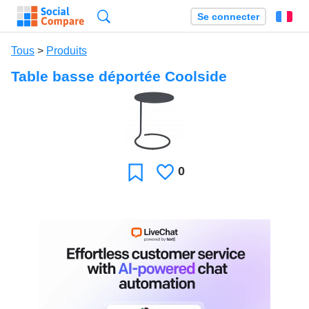
Recherche
Se connecter
Fr
Tous
>
Produits
Table basse déportée Coolside
0
J'aime
Favori