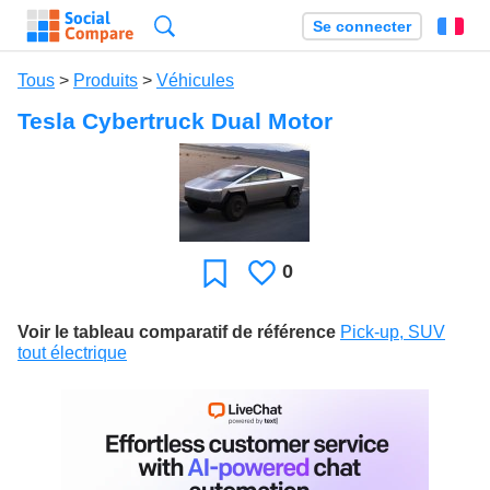
Recherche
Se connecter
Fr
Tous
>
Produits
>
Véhicules
Tesla Cybertruck Dual Motor
0
J'aime
Favori
Voir le tableau comparatif de référence
Pick-up, SUV
tout électrique