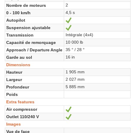
2
Nombre de moteurs
4,5 s
0 - 100 km/h
Autopilot
Oui
Suspension ajustable
Oui
Intégrale (4x4)
Transmission
10 000 lb
Capacité de remorquage
35 ° / 28 °
Approach / Departure Angle
16 in
Garde au sol
Dimensions
1 905 mm
Hauteur
2 027 mm
Largeur
5 885 mm
Profondeur
Poids
Extra features
Air compressor
Oui
Outlet 110/240 V
Oui
Images
Vue de face